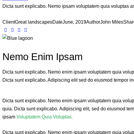
Dicta sunt explicabo. Nemo ipsam voluptatem quia voluptas aspe
Client
Great landscapes
Date
June, 2019
Author
John Miles
Shar
Twitter-
Facebook
Share-
Copy
new
email
URL
to
Nemo Enim Ipsam
clipboard
Dicta sunt explicabo. Nemo enim ipsam voluptatem quia voluptas
Dicta sunt explicabo. Adipiscing elit sed do eiusmod tempor in
Dicta sunt explicabo. Nemo enim ipsam voluptatem quia voluptas
quia. Dicta sunt explicabo. Adipiscing elit, sed do eiusmod t
ipsam
Voluptatem Quia Voluptas.
Dicta sunt explicabo. Nemo enim ipsam voluptatem quia volupta