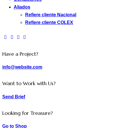
Aliados
Refiere cliente Nacional
Refiere cliente COLEX
facebook-
twitter-
dribble-
instagram
1
new
new
Have a Project?
info@website.com
Want to Work with Us?
Send Brief
Looking for Treasure?
Go to Shop