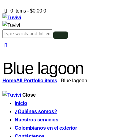
0 items
-
$0.00
0
Blue lagoon
Home
All Portfolio items
...
Blue lagoon
Close
Inicio
¿Quiénes somos?
Nuestros servicios
Colombianos en el exterior
Contáctenos