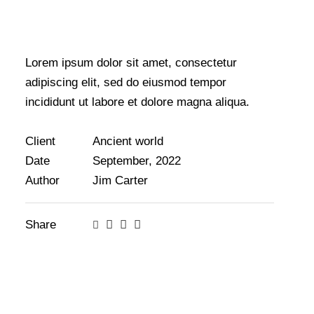
Lorem ipsum dolor sit amet, consectetur
adipiscing elit, sed do eiusmod tempor
incididunt ut labore et dolore magna aliqua.
Client
Ancient world
Date
September, 2022
Author
Jim Carter
Share
Twitter-
Facebook
Share-
Copy
new
email
URL
to
clipboard