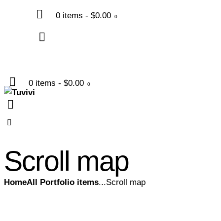
0 items
-
$0.00
0
0 items
-
$0.00
0
Scroll map
Home
All Portfolio items
...
Scroll map