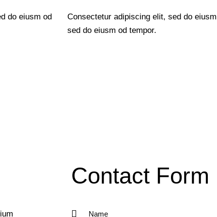
ed do eiusm od
Consectetur adipiscing elit, sed do eiusm 
sed do eiusm od tempor.
Contact Form
tium