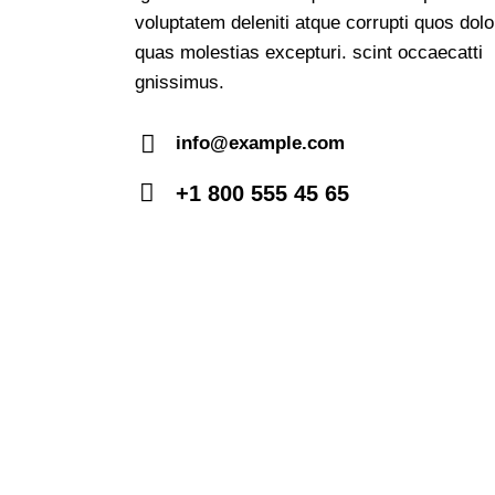
voluptatem deleniti atque corrupti quos dolo
quas molestias excepturi. scint occaecatti
gnissimus.
info@example.com
E-
+1 800 555 45 65
m
Ph
ail:
on
e: