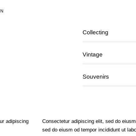
ÓN
Collecting
80%
Vintage
90%
Souvenirs
88%
ur adipiscing
Consectetur adipiscing elit, sed do eiusm 
sed do eiusm od tempor incididunt ut labo