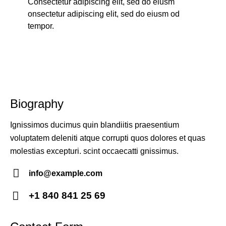
Consectetur adipiscing elit, sed do eiusm
onsectetur adipiscing elit, sed do eiusm od
tempor.
Biography
Ignissimos ducimus quin blandiitis praesentium
voluptatem deleniti atque corrupti quos dolores et quas
molestias excepturi. scint occaecatti gnissimus.
info@example.com
E-
+1 840 841 25 69
m
Ph
ail:
on