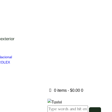
exterior
Nacional
 COLEX
0 items
-
$0.00
0