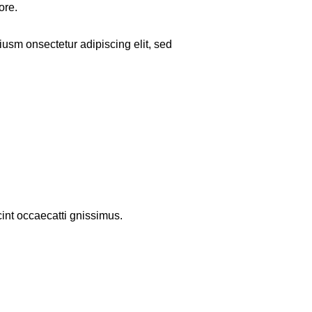
ore.
iusm onsectetur adipiscing elit, sed
int occaecatti gnissimus.