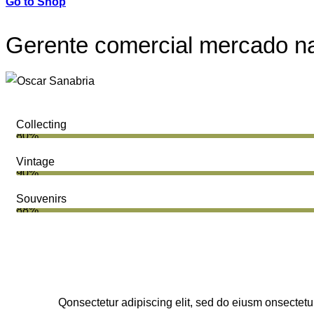
Go to Shop
Gerente comercial mercado na
Collecting
80%
Vintage
90%
Souvenirs
88%
Q
onsectetur adipiscing elit, sed do eiusm onsectetur