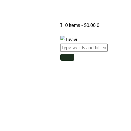
0 items
-
$0.00
0