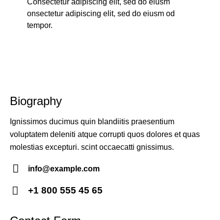
Consectetur adipiscing elit, sed do eiusm
onsectetur adipiscing elit, sed do eiusm od
tempor.
Biography
Ignissimos ducimus quin blandiitis praesentium
voluptatem deleniti atque corrupti quos dolores et quas
molestias excepturi. scint occaecatti gnissimus.
info@example.com
E-
+1 800 555 45 65
m
Ph
ail:
on