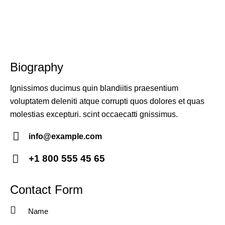
Biography
Ignissimos ducimus quin blandiitis praesentium
voluptatem deleniti atque corrupti quos dolores et quas
molestias excepturi. scint occaecatti gnissimus.
info@example.com
E-
+1 800 555 45 65
m
Ph
ail:
on
Contact Form
e: