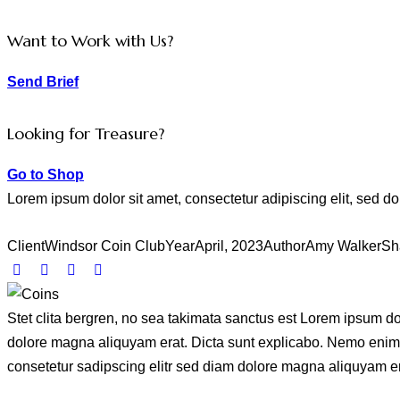
Want to Work with Us?
Send Brief
Looking for Treasure?
Go to Shop
Lorem ipsum dolor sit amet, consectetur adipiscing elit, sed d
Client
Windsor Coin Club
Year
April, 2023
Author
Amy Walker
Sh
Stet clita bergren, no sea takimata sanctus est Lorem ipsum do
dolore magna aliquyam erat. Dicta sunt explicabo. Nemo enim ip
consetetur sadipscing elitr sed diam dolore magna aliquyam er