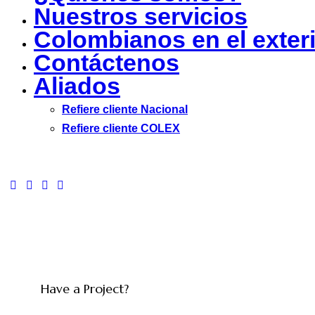
Nuestros servicios
Colombianos en el exter
Contáctenos
Aliados
Refiere cliente Nacional
Refiere cliente COLEX
facebook-
twitter-
dribble-
instagram
1
new
new
Have a Project?