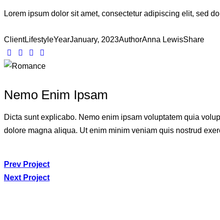
Lorem ipsum dolor sit amet, consectetur adipiscing elit, sed d
Client
Lifestyle
Year
January, 2023
Author
Anna Lewis
Share
Twitter-
Facebook
Share-
Copy
new
email
URL
to
Nemo Enim Ipsam
clipboard
Dicta sunt explicabo. Nemo enim ipsam voluptatem quia voluptas 
dolore magna aliqua. Ut enim minim veniam quis nostrud exerc
Navegación
Prev Project
Next Project
de
entradas