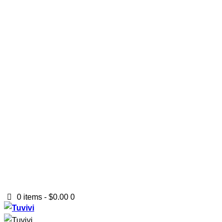
0 items
-
$0.00
0