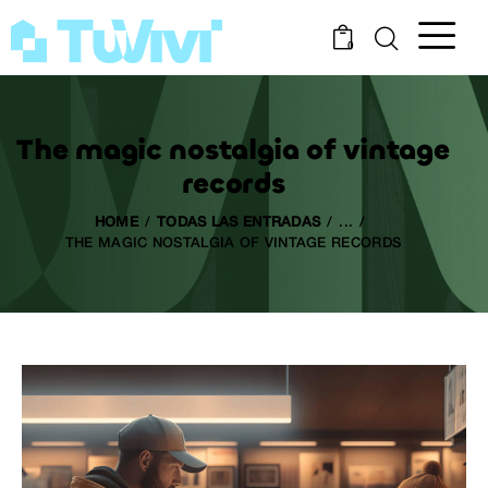
0
The magic nostalgia of vintage
records
HOME
TODAS LAS ENTRADAS
...
THE MAGIC NOSTALGIA OF VINTAGE RECORDS