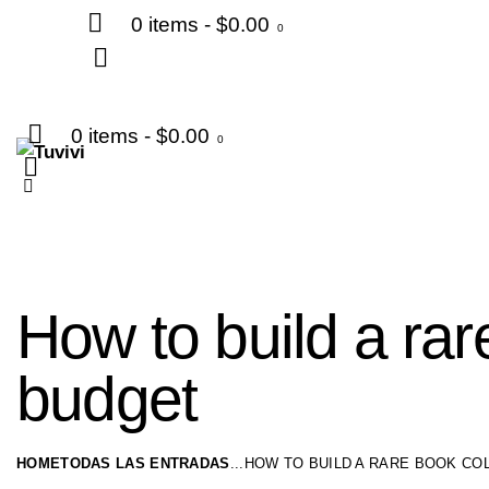
0 items
-
$0.00
0
0 items
-
$0.00
0
How to build a rar
budget
HOME
TODAS LAS ENTRADAS
...
HOW TO BUILD A RARE BOOK CO