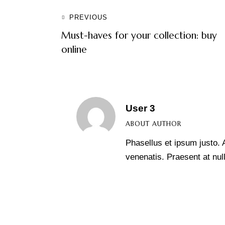
Navegación
PREVIOUS
Must-haves for your collection: buy
de
online
entradas
User 3
ABOUT AUTHOR
Phasellus et ipsum justo. 
venenatis. Praesent at null
facebook
twitter
dribbble-
instagramm
1