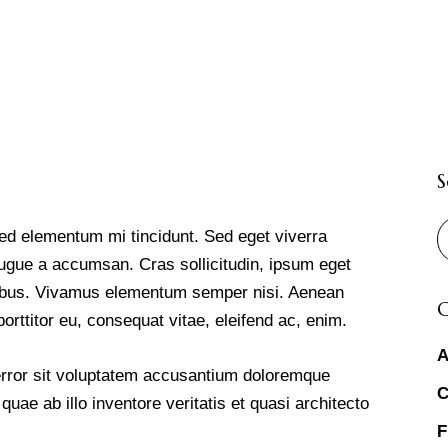
S
B
ed elementum mi tincidunt. Sed eget viverra
ugue a accumsan. Cras sollicitudin, ipsum eget
dapibus. Vivamus elementum semper nisi. Aenean
C
porttitor eu, consequat vitae, eleifend ac, enim.
A
 error sit voluptatem accusantium doloremque
C
ae ab illo inventore veritatis et quasi architecto
F